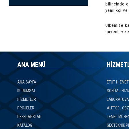
bilincinde o
yenilikçi v
Ülkemize ka
güvenli ve k
ANA MENÜ
HİZMET
ANA SAYFA
ETÜT HİZMET
KURUMSAL
SONDAJ HİZ
HİZMETLER
LABORATUVAR
PROJELER
ALETSEL GÖZ
REFERANSLAR
TEMEL MÜHEN
KATALOG
GEOTEKNİK P