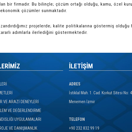
lan bir firmadır. Bu bilinçle; çözüm ortağı olduğu, kamu, özel kurul
e ekonomik çözümler sunmaktadır.
zandırdığımız projelerde; kalite politikalarına göstermiş olduğu
ararlı adımlarla ilerlediğini göstermektedir.
LERİMİZ
İLETİŞİM
LERİ
ADRES
METLERİ
İstiklal Mah. 1. Cad. Korkut Sitesi No: 
 VE ARAZİ DENEYLERİ
Menemen İzmir
LEM VE DEĞERLENDİRME
DİSLİĞİ UYGULAMALARI
TELEFON
ROJE VE DANIŞMANLIK
+90 232 832 99 19