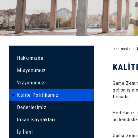
ana sayfa
Hakkımızda
KALİT
Misyonumuz
Vizyonumuz
Gama Zemin 
gelişmiş mo
Kalite Politikamız
firmadır.
Değerlerimiz
Hedefimiz, 
İnsan Kaynakları
mühendislik 
İş İlanı
Gama Zemin 