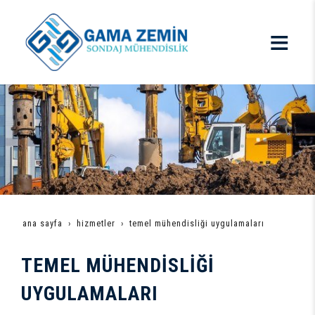
ana sayfa
hi̇zmetler
temel mühendi̇sli̇ği̇ uygulamalari
TEMEL MÜHENDİSLİĞİ
UYGULAMALARI