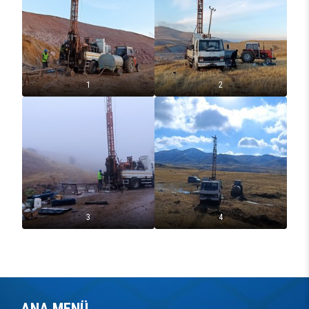
1
2
3
4
ANA MENÜ