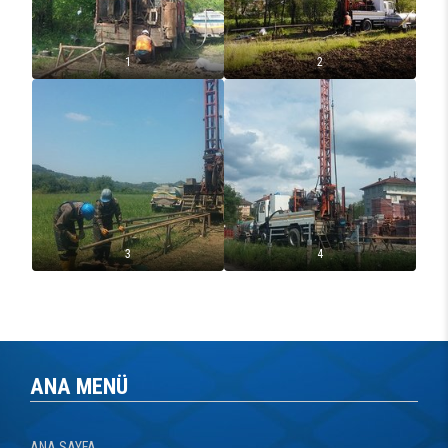
1
2
3
4
ANA MENÜ
ANA SAYFA