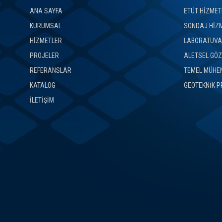
ANA SAYFA
ETÜT HİZMET
KURUMSAL
SONDAJ HİZ
HİZMETLER
LABORATUVAR
PROJELER
ALETSEL GÖZ
REFERANSLAR
TEMEL MÜHEN
KATALOG
GEOTEKNİK P
İLETİŞİM