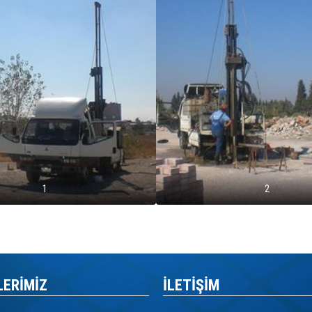
1
2
LERİMİZ
İLETİŞİM