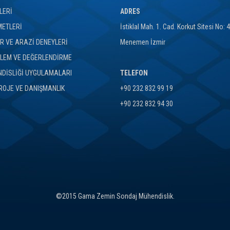
LERİ
ADRES
METLERİ
İstiklal Mah. 1. Cad. Korkut Sitesi No: 
 VE ARAZİ DENEYLERİ
Menemen İzmir
LEM VE DEĞERLENDİRME
DİSLİĞİ UYGULAMALARI
TELEFON
ROJE VE DANIŞMANLIK
+90 232 832 99 19
+90 232 832 94 30
©2015 Gama Zemin Sondaj Mühendislik.